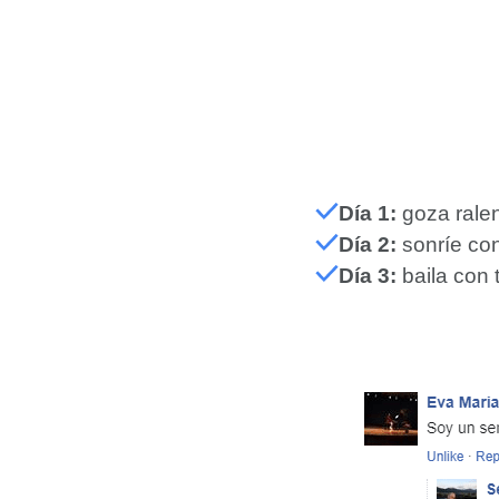
Día 1:
goza ralen
Día 2:
sonríe con
Día 3:
baila con 