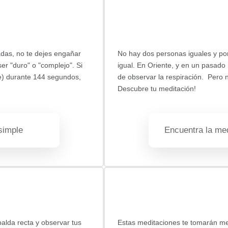
adas, no te dejes engañar
No hay dos personas iguales y por
er "duro" o "complejo". Si
igual. En Oriente, y en un pasado
e) durante 144 segundos,
de observar la respiración. Pero n
Descubre tu meditación!
simple
Encuentra la med
palda recta y observar tus
Estas meditaciones te tomarán m