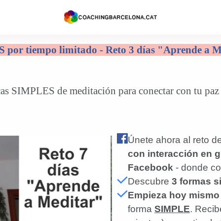
 por tiempo limitado - Reto 3 días "Aprende a M
as SIMPLES de meditación para conectar con tu paz y
Únete ahora al reto d
con interacción en 
Facebook
- donde co
Descubre
3 formas s
Empieza hoy mismo
forma
SIMPLE
. Recib