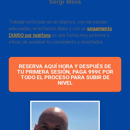
Sergi Mora
Trabajar enfocado en un objetivo, con las pautas
adecuadas, el esfuerzo diario y con un
seguimiento
DIARIO por teléfono
es una forma muy potente y
eficaz de acelerar tu crecimiento y resultados.
RESERVA AQUÍ HORA Y DESPUÉS DE
TU PRIMERA SESIÓN, PAGA 999€ POR
TODO EL PROCESO PARA SUBIR DE
NIVEL