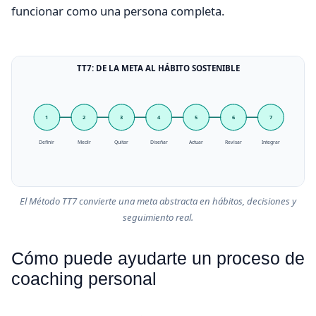
funcionar como una persona completa.
TT7: DE LA META AL HÁBITO SOSTENIBLE
1
2
3
4
5
6
7
Definir
Medir
Quitar
Diseñar
Actuar
Revisar
Integrar
El Método TT7 convierte una meta abstracta en hábitos, decisiones y
seguimiento real.
Cómo puede ayudarte un proceso de
coaching personal