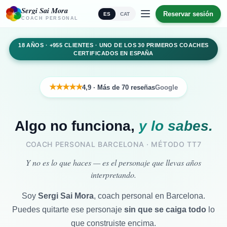
Sergi Sai Mora
Reservar sesión
ES
CAT
COACH PERSONAL
18 AÑOS · +955 CLIENTES · UNO DE LOS 30 PRIMEROS COACHES
CERTIFICADOS EN ESPAÑA
★★★★★
4,9
· Más de 70 reseñas
Google
Algo no funciona,
y lo sabes.
COACH PERSONAL BARCELONA · MÉTODO TT7
Y no es lo que haces —
es el personaje que llevas años
interpretando.
Soy
Sergi Sai Mora
, coach personal en Barcelona.
Puedes quitarte ese personaje
sin que se caiga todo
lo
que construiste encima.