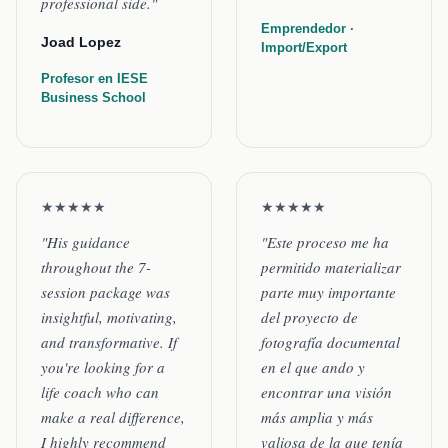
professional side."
Emprendedor ·
Joad Lopez
Import/Export
Profesor en IESE
Business School
★★★★★
★★★★★
"His guidance
"Este proceso me ha
throughout the 7-
permitido materializar
session package was
parte muy importante
insightful, motivating,
del proyecto de
and transformative. If
fotografía documental
you're looking for a
en el que ando y
life coach who can
encontrar una visión
make a real difference,
más amplia y más
I highly recommend
valiosa de la que tenía