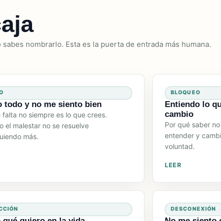
aja
o sabes nombrarlo. Esta es la puerta de entrada más humana.
O
BLOQUEO
 todo y no me siento bien
Entiendo lo q
cambio
 falta no siempre es lo que crees.
Por qué saber no 
 el malestar no se resuelve
entender y cambia
uiendo más.
voluntad.
LEER
CCIÓN
DESCONEXIÓN
 qué quiero en la vida
No me siento