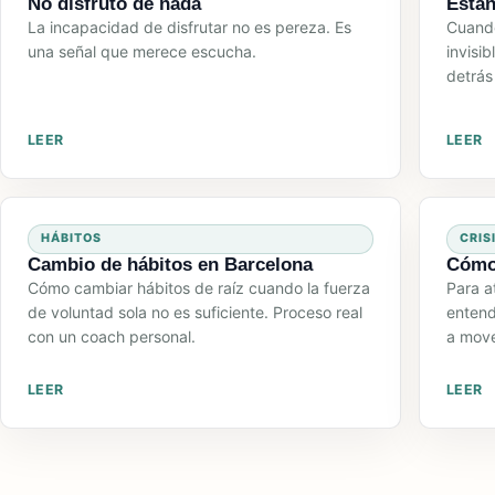
No disfruto de nada
Estan
La incapacidad de disfrutar no es pereza. Es
Cuando
una señal que merece escucha.
invisi
detrás
LEER
LEER
HÁBITOS
CRIS
Cambio de hábitos en Barcelona
Cómo 
Cómo cambiar hábitos de raíz cuando la fuerza
Para at
de voluntad sola no es suficiente. Proceso real
entend
con un coach personal.
a move
LEER
LEER