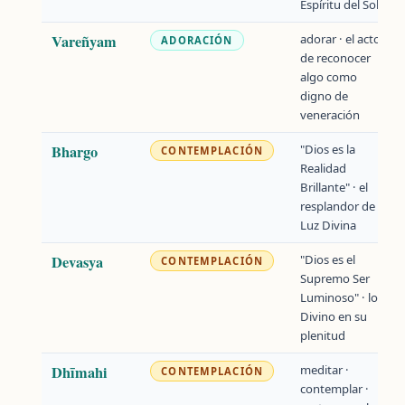
Espíritu del Sol
Vareñyam
adorar · el acto
ADORACIÓN
de reconocer
algo como
digno de
veneración
Bhargo
"Dios es la
CONTEMPLACIÓN
Realidad
Brillante" · el
resplandor de la
Luz Divina
Devasya
"Dios es el
CONTEMPLACIÓN
Supremo Ser
Luminoso" · lo
Divino en su
plenitud
Dhīmahi
meditar ·
CONTEMPLACIÓN
contemplar ·