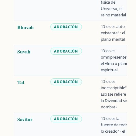
física del
Universo, el
reino material
Bhuvah
"Dios es auto-
ADORACIÓN
existente" · el
plano mental
Suvah
"Dios es
ADORACIÓN
omnipresente" ·
el Alma o plano
espiritual
Tat
"Dios es
ADORACIÓN
indescriptible" ·
Eso (se refiere a
la Divinidad sin
nombre)
Savitur
"Dios es la
ADORACIÓN
fuente de todo
lo creado" · el