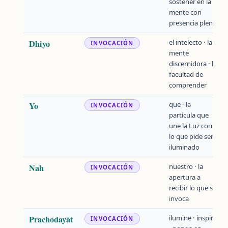
sostener en la
mente con
presencia plena
Dhiyo
el intelecto · la
INVOCACIÓN
mente
discernidora · la
facultad de
comprender
Yo
que · la
INVOCACIÓN
partícula que
une la Luz con
lo que pide ser
iluminado
Nah
nuestro · la
INVOCACIÓN
apertura a
recibir lo que se
invoca
Prachodayāt
ilumine · inspire
INVOCACIÓN