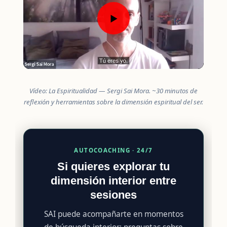
▶
Vídeo:
La Espiritualidad
— Sergi Sai Mora. ~30 minutos de
reflexión y herramientas sobre la dimensión espiritual del ser.
AUTOCOACHING · 24/7
Si quieres explorar tu
dimensión interior entre
sesiones
SAI puede acompañarte en momentos