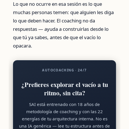
Lo que no ocurre en esa sesión es lo que
muchas personas temen: que alguien les diga
lo que deben hacer. El coaching no da
respuestas — ayuda a construirlas desde lo
que tú ya sabes, antes de que el vacío lo
opacara.
AUTOCOACHING · 24/7
¿Prefieres explorar el vacío a tu
ritmo, sin cita?
SAI está entrenado con 18 años de
metodología de coaching y con las 22
energías de tu arquitectura interna. No es
una IA genérica — lee tu estructura antes de