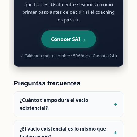
que hables. Úsalo entre sesiones o como
primer paso antes de decidir si el coaching
es para ti.
Conocer SAI →
✓ Calibrado con tu nombre · 59€/mes · Garantía 24h
Preguntas frecuentes
¿Cuánto tiempo dura el vacío
existencial?
¿El vacío existencial es lo mismo que
la depresión?