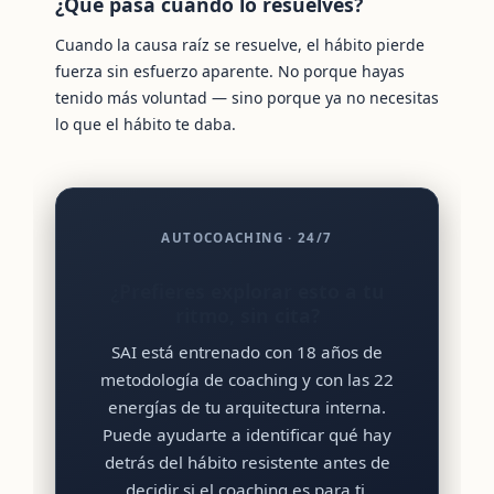
¿Qué pasa cuando lo resuelves?
Cuando la causa raíz se resuelve, el hábito pierde
fuerza sin esfuerzo aparente. No porque hayas
tenido más voluntad — sino porque ya no necesitas
lo que el hábito te daba.
AUTOCOACHING · 24/7
¿Prefieres explorar esto a tu
ritmo, sin cita?
SAI está entrenado con 18 años de
metodología de coaching y con las 22
energías de tu arquitectura interna.
Puede ayudarte a identificar qué hay
detrás del hábito resistente antes de
decidir si el coaching es para ti.