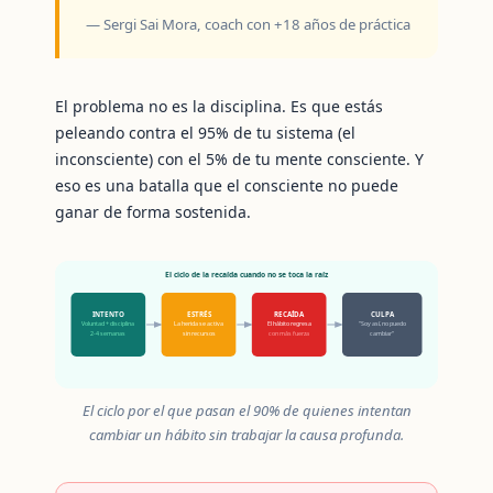
— Sergi Sai Mora, coach con +18 años de práctica
El problema no es la disciplina. Es que estás
peleando contra el 95% de tu sistema (el
inconsciente) con el 5% de tu mente consciente. Y
eso es una batalla que el consciente no puede
ganar de forma sostenida.
El ciclo de la recaída cuando no se toca la raíz
INTENTO
ESTRÉS
RECAÍDA
CULPA
Voluntad + disciplina
La herida se activa
El hábito regresa
"Soy así, no puedo
2-4 semanas
sin recursos
con más fuerza
cambiar"
El ciclo por el que pasan el 90% de quienes intentan
cambiar un hábito sin trabajar la causa profunda.