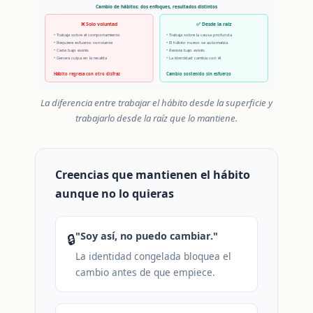
Cambio de hábitos: dos enfoques, resultados distintos
❌ Solo voluntad
✅ Desde la raíz
• Trabaja sobre el comportamiento
• Trabaja sobre la causa profunda
• Requiere esfuerzo constante
• El hábito nuevo se automatiza
• Cede bajo estrés
• Resiste bajo estrés
• Genera culpa en la recaída
• La identidad cambia con él
Hábito regresa con otro disfraz
Cambio sostenido sin esfuerzo
La diferencia entre trabajar el hábito desde la superficie y
trabajarlo desde la raíz que lo mantiene.
Creencias que mantienen el hábito
aunque no lo quieras
"Soy así, no puedo cambiar."
🔒
La identidad congelada bloquea el
cambio antes de que empiece.