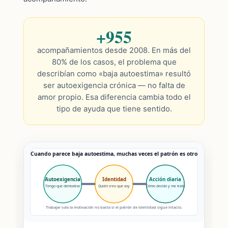
+955
acompañamientos desde 2008. En más del
80% de los casos, el problema que
describían como «baja autoestima» resultó
ser autoexigencia crónica — no falta de
amor propio. Esa diferencia cambia todo el
tipo de ayuda que tiene sentido.
Cuando parece baja autoestima, muchas veces el patrón es otro
Autoexigencia
Identidad
Acción diaria
Tengo que demostrar
Quién creo que soy
Cómo decido y me trato
Trabajar solo la motivación no basta si el patrón de identidad sigue intacto.