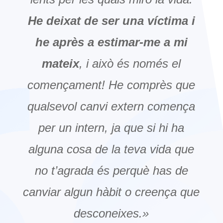
He deixat de ser una víctima i
he après a estimar-me a mi
mateix
, i això és només el
començament! He comprès que
qualsevol canvi extern comença
per un intern, ja que si hi ha
alguna cosa de la teva vida que
no t’agrada és perquè has de
canviar algun hàbit o creença que
desconeixes.»