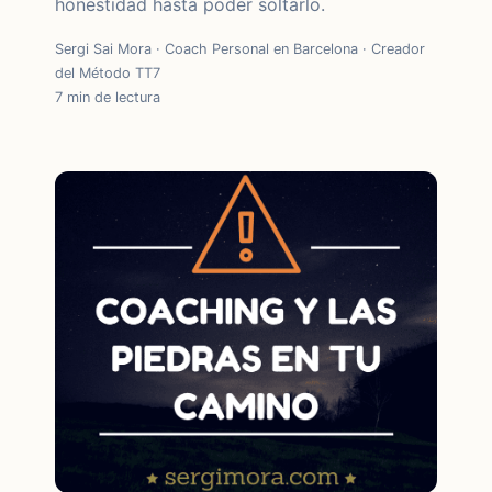
honestidad hasta poder soltarlo.
Sergi Sai Mora · Coach Personal en Barcelona · Creador
del Método TT7
7 min de lectura