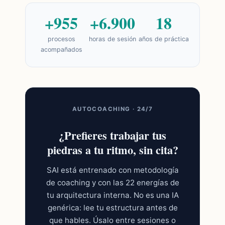
+955
+6.900
18
procesos
horas de sesión
años de práctica
acompañados
AUTOCOACHING · 24/7
¿Prefieres trabajar tus
piedras a tu ritmo, sin cita?
SAI está entrenado con metodología
de coaching y con las 22 energías de
tu arquitectura interna. No es una IA
genérica: lee tu estructura antes de
que hables. Úsalo entre sesiones o