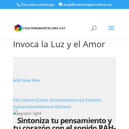
Clica para whatsapp
sergi@coachingbarcelona.cat
Invoca la Luz y el Amor
Add New Row
Edit Element
Clone Element
Advanced Element
Options
Move
Remove Element
Sintoniza tu pensamiento y
tu corazón con el sonido RAH-