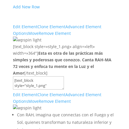
Add New Row
Edit Element
Clone Element
Advanced Element
Options
Move
Remove Element
[text_block style=»style_1.png» align=»left»
width=»364″]
Esta es otra de las prácticas más
simples y poderosas que conozco. Canta RAH-MA
72 veces y enfoca tu mente en la Luz y el
Amor
[/text_block]
Edit Element
Clone Element
Advanced Element
Options
Move
Remove Element
Con RAH, imagina que connectas con el Fuego y el
Sol, quienes transforman tu naturaleza inferior y