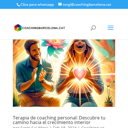
Clica para whatsapp
sergi@coachingbarcelona.cat
Terapia de coaching personal: Descubre tu
camino hacia el crecimiento interior
por
Sergi Sai Mora
|
Feb 18, 2024
|
Coaching co-