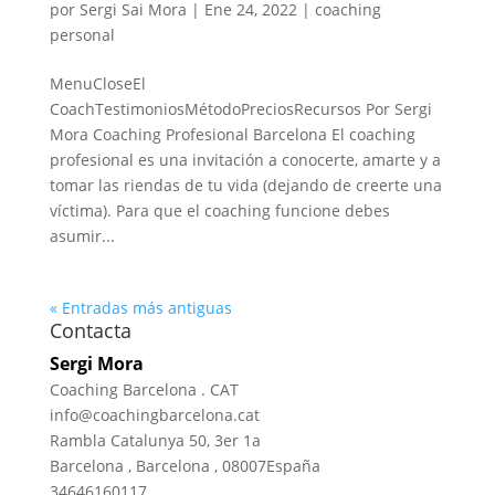
por
Sergi Sai Mora
|
Ene 24, 2022
|
coaching
personal
MenuCloseEl
CoachTestimoniosMétodoPreciosRecursos Por Sergi
Mora Coaching Profesional Barcelona El coaching
profesional es una invitación a conocerte, amarte y a
tomar las riendas de tu vida (dejando de creerte una
víctima). Para que el coaching funcione debes
asumir...
« Entradas más antiguas
Contacta
Sergi Mora
Coaching Barcelona . CAT
info@coachingbarcelona.cat
Rambla Catalunya 50, 3er 1a
Barcelona
,
Barcelona
,
08007
España
34646160117