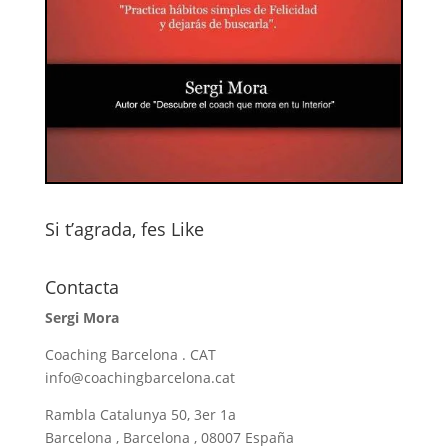
Si t’agrada, fes Like
Contacta
Sergi Mora
Coaching Barcelona . CAT
info@coachingbarcelona.cat
Rambla Catalunya 50, 3er 1a
Barcelona , Barcelona , 08007 España