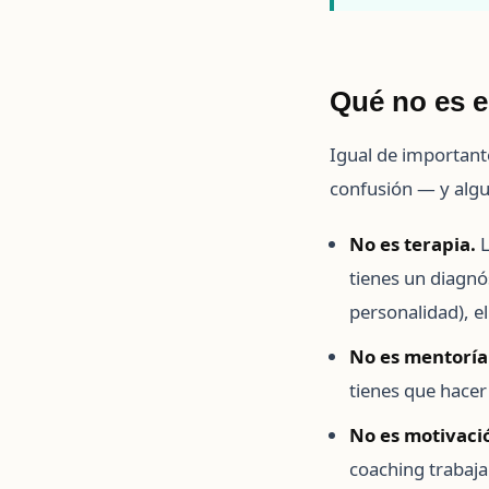
Qué no es e
Igual de important
confusión — y algu
No es terapia.
L
tienes un diagnós
personalidad), e
No es mentoría
tienes que hacer
No es motivaci
coaching trabaja