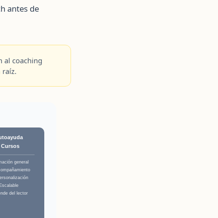
ch antes de
n al coaching
raíz.
utoayuda
/ Cursos
mación general
compañamiento
ersonalización
Escalable
nde del lector