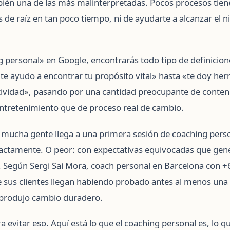
én una de las más malinterpretadas. Pocos procesos tiene
 de raíz en tan poco tiempo, ni de ayudarte a alcanzar el ni
g personal» en Google, encontrarás todo tipo de definicion
e ayudo a encontrar tu propósito vital» hasta «te doy he
ividad», pasando por una cantidad preocupante de conten
ntretenimiento que de proceso real de cambio.
e mucha gente llega a una primera sesión de coaching perso
xactamente. O peor: con expectativas equivocadas que gen
 Según Sergi Sai Mora, coach personal en Barcelona con +
e sus clientes llegan habiendo probado antes al menos un
produjo cambio duradero.
ra evitar eso. Aquí está lo que el coaching personal es, lo 