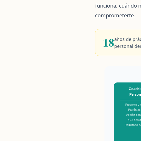
funciona, cuándo n
comprometerte.
18
años de prá
personal de
Coachi
Person
Presente y 
Patrón ac
Acción con
7-12 sesi
Resultado de