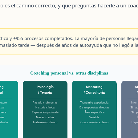
o es el camino correcto, y qué preguntas hacerle a un coa
ctica y +955 procesos completados. La mayoría de personas llega
masiado tarde — después de años de autoayuda que no llegó a la 
Coaching personal vs. otras disciplinas
ng
Psicología
Mentoring
A
al
/ Terapia
/ Consultoría
futuro
Pasado y síntomas
Transmite experiencia
Infor
tual
Historia clínica
Da respuestas directas
Sin a
Área específica
creta
Exploración profunda
Sin p
ones
Meses o años
Variable
finido
Tratamiento clínico
Conocimiento externo
Depe