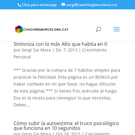
Clica para whatsapp
sergi@coachingbarcelona.cat
Sintoniza con lo más Alto que habita en tí
por
Sergi Sai Mora
|
Dic 7, 2013
|
Crecimiento
Personal
*** Gracias por la compra de 7 hábitos simples para
practicar la Felicidad. Esta página es un BONUS por
haber confiado en mi (por favor, no hagas difusión
de esta página) *** Si tienes frío, acércate al fuego.
Esa es la receta para conseguir lo que necesitas.
Debes...
Cómo subir la autoestima: el truco psicológico
que funciona en 10 segundos
por
Sergi Sai Mora
|
Oct 18, 2013
|
Crecimiento